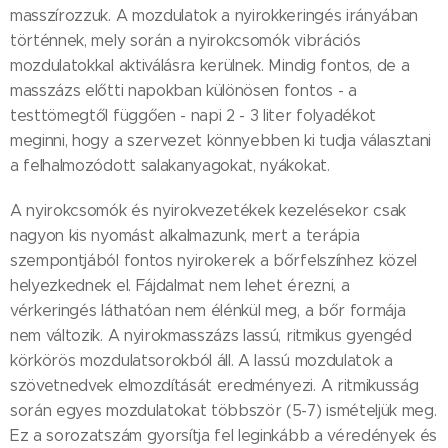
masszírozzuk. A mozdulatok a nyirokkeringés irányában
történnek, mely során a nyirokcsomók vibrációs
mozdulatokkal aktiválásra kerülnek. Mindig fontos, de a
masszázs előtti napokban különösen fontos - a
testtömegtől függően - napi 2 - 3 liter folyadékot
meginni, hogy a szervezet könnyebben ki tudja választani
a felhalmozódott salakanyagokat, nyákokat.
A nyirokcsomók és nyirokvezetékek kezelésekor csak
nagyon kis nyomást alkalmazunk, mert a terápia
szempontjából fontos nyirokerek a bőrfelszínhez közel
helyezkednek el. Fájdalmat nem lehet érezni, a
vérkeringés láthatóan nem élénkül meg, a bőr formája
nem változik. A nyirokmasszázs lassú, ritmikus gyengéd
körkörös mozdulatsorokból áll. A lassú mozdulatok a
szövetnedvek elmozdítását eredményezi. A ritmikusság
során egyes mozdulatokat többször (5-7) ismételjük meg.
Ez a sorozatszám gyorsítja fel leginkább a véredények és