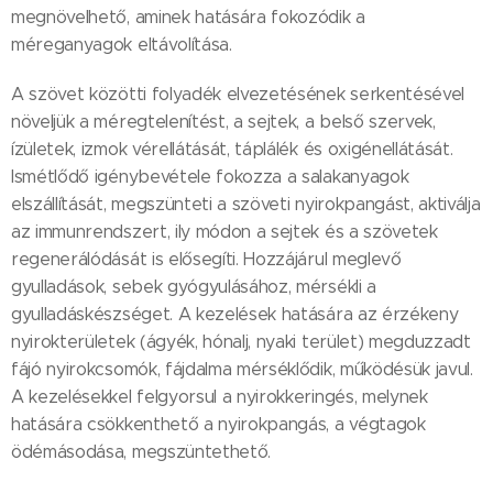
megnövelhető, aminek hatására fokozódik a
méreganyagok eltávolítása.
A szövet közötti folyadék elvezetésének serkentésével
növeljük a méregtelenítést, a sejtek, a belső szervek,
ízületek, izmok vérellátását, táplálék és oxigénellátását.
Ismétlődő igénybevétele fokozza a salakanyagok
elszállítását, megszünteti a szöveti nyirokpangást, aktiválja
az immunrendszert, ily módon a sejtek és a szövetek
regenerálódását is elősegíti. Hozzájárul meglevő
gyulladások, sebek gyógyulásához, mérsékli a
gyulladáskészséget. A kezelések hatására az érzékeny
nyirokterületek (ágyék, hónalj, nyaki terület) megduzzadt
fájó nyirokcsomók, fájdalma mérséklődik, működésük javul.
A kezelésekkel felgyorsul a nyirokkeringés, melynek
hatására csökkenthető a nyirokpangás, a végtagok
ödémásodása, megszüntethető.