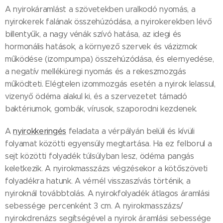
A nyirokáramlást a szövetekben uralkodó nyomás, a
nyirokerek falának összehúzódása, a nyirokerekben lévő
billentyűk, a nagy vénák szívó hatása, az idegi és
hormonális hatások, a környező szervek és vázizmok
működése (izompumpa) összehúzódása, és elernyedése,
a negatív melléküregi nyomás és a rekeszmozgás
működteti. Elégtelen izommozgás esetén a nyirok lelassul,
vizenyő ödéma alakul ki, és a szervezetet támadó
baktériumok, gombák, vírusok, szaporodni kezdenek.
A
nyirokkeringés
feladata a vérpályán belüli és kívüli
folyamat közötti egyensúly megtartása. Ha ez felborul a
sejt közötti folyadék túlsúlyban lesz, ödéma pangás
keletkezik. A nyirokmasszázs végzésekor a kötőszöveti
folyadékra hatunk. A vérnél visszaszívás történik, a
nyiroknál továbbtolás. A nyirokfolyadék átlagos áramlási
sebessége percenként 3 cm. A nyirokmasszázs/
nyirokdrenázs segítségével a nyirok áramlási sebessége