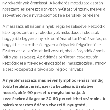
nyirokedények áramlását. A körkörös mozdulatok során
hosszanti és kereszt irányban nyújtást végzünk, mellyel a
szövetnedvek a nyirokcsomók felé kerülnek terelésre.
A masszázs általában a nyaki régió kezelésével kezdődik.
Első lépésként a nyirokedények működését fokozzuk,
hogy jobb legyen a nyirok perifériáról történő áramlás, és
hogy itt is elkerülhető legyen a folyadék felgyülemlése.
Ezután azt a területet kell kezelni, ahol a folyadék áramlik
(elfolyási szakasz). Az ödémás területen csak ezután
kezdődik el a folyadék elmozdítása (masszírozása), mindig
a test közepétől a távolabbi régiók irányába.
A nyirokmasszázs más néven lymphodrenázs mindig
több területet érint, ezért a kezelési idő relatíve
hosszú, akár 90 percet is meghaladhatja. A
kezelésekre átlagosan 30-60 percet lehet számolni. A
nyirokmasszázs ödéma elvezető, nyugtató,