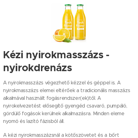
Kézi nyirokmasszázs -
nyirokdrenázs
A nyirokmasszázs végezhető kézzel és géppel is. A
nyirokmasszázs elemei eltérőek a tradicionális masszázs
alkalmával használt fogásrendszer(ek)től. A
nyirokelvezetést elősegítő gyengéd csavaró, pumpáló,
gördülő fogások kerülnek alkalmazásra. Minden eleme
nyomó és lazító fázisból áll.
A kézi nyirokmasszázsnál a kötőszövetet és a bőrt