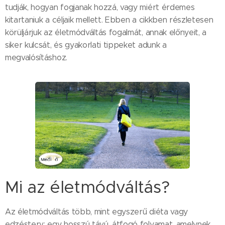
tudják, hogyan fogjanak hozzá, vagy miért érdemes
kitartaniuk a céljaik mellett. Ebben a cikkben részletesen
körüljárjuk az életmódváltás fogalmát, annak előnyeit, a
siker kulcsát, és gyakorlati tippeket adunk a
megvalósításhoz.
Mi az életmódváltás?
Az életmódváltás több, mint egyszerű diéta vagy
edzésterv: egy hosszú távú, átfogó folyamat, amelynek