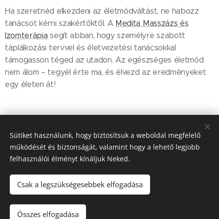
Ha szeretnéd elkezdeni az életmódváltást, ne habozz
tanácsot kérni szakértőktől. A
Medita Masszázs és
Izomterápia
segít abban, hogy személyre szabott
táplálkozási tervvel és életvezetési tanácsokkal
támogasson téged az utadon. Az egészséges életmód
nem álom – tegyél érte ma, és élvezd az eredményeket
egy életen át!
Sütiket használunk, hogy biztosítsuk a weboldal megfelelő
Share
működését és biztonságát, valamint hogy a lehető legjobb
felhasználói élményt kínáljuk Neked.
Csak a legszükségesebbek elfogadása
© Medita masszázs és izomterápia
Összes elfogadása