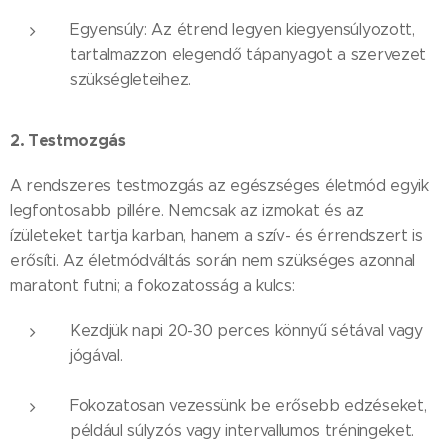
Egyensúly: Az étrend legyen kiegyensúlyozott,
tartalmazzon elegendő tápanyagot a szervezet
szükségleteihez.
2. Testmozgás
A rendszeres testmozgás az egészséges életmód egyik
legfontosabb pillére. Nemcsak az izmokat és az
ízületeket tartja karban, hanem a szív- és érrendszert is
erősíti. Az életmódváltás során nem szükséges azonnal
maratont futni; a fokozatosság a kulcs:
Kezdjük napi 20-30 perces könnyű sétával vagy
jógával.
Fokozatosan vezessünk be erősebb edzéseket,
például súlyzós vagy intervallumos tréningeket.