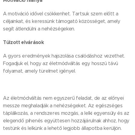
Motiváció hiánya
A motiváció idővel csökkenhet. Tartsuk szem előtt a
céljainkat, és keressünk támogató közösséget, amely
segít átlendülni a nehézségeken.
Túlzott elvárások
A gyors eredmények hajszolása csalódáshoz vezethet.
Fogadjuk el, hogy az életmódváltás egy hosszú távú
folyamat, amely türelmet igényel.
Az életmódváltás nem egyszerű feladat, de az előnyei
messze meghaladják a nehézségeket. Az egészséges
táplálkozás, a rendszeres mozgás, a lelki egyensúly és az
elegendő pihenés együttesen hozzájárulnak ahhoz, hogy
testünk és lelkünk a lehető legjobb állapotba kerüljön.