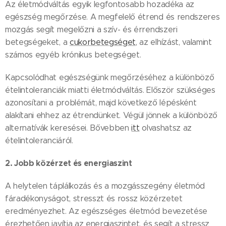
Az életmódváltás egyik legfontosabb hozadéka az
egészség megőrzése. A megfelelő étrend és rendszeres
mozgás segít megelőzni a szív- és érrendszeri
betegségeket, a
cukorbetegséget
, az elhízást, valamint
számos egyéb krónikus betegséget.
Kapcsolódhat egészségünk megőrzéséhez a különböző
ételintoleranciák miatti életmódváltás. Először szükséges
azonosítani a problémát, majd következő lépésként
alakítani ehhez az étrendünket. Végül jönnek a különböző
alternatívák keresései. Bővebben
itt
olvashatsz az
ételintoleranciáról.
2. Jobb közérzet és energiaszint
A helytelen táplálkozás és a mozgásszegény életmód
fáradékonyságot, stresszt és rossz közérzetet
eredményezhet. Az egészséges életmód bevezetése
érezhetően javítja az energiaszintet, és segít a stressz