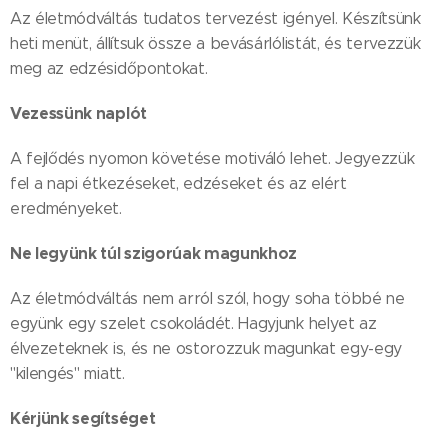
Az életmódváltás tudatos tervezést igényel. Készítsünk
heti menüt, állítsuk össze a bevásárlólistát, és tervezzük
meg az edzésidőpontokat.
Vezessünk naplót
A fejlődés nyomon követése motiváló lehet. Jegyezzük
fel a napi étkezéseket, edzéseket és az elért
eredményeket.
Ne legyünk túl szigorúak magunkhoz
Az életmódváltás nem arról szól, hogy soha többé ne
együnk egy szelet csokoládét. Hagyjunk helyet az
élvezeteknek is, és ne ostorozzuk magunkat egy-egy
"kilengés" miatt.
Kérjünk segítséget