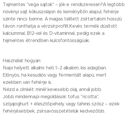
Tejmentes "vega sajtok" – jók-e rendszeresen?A legtöbb
növényi sajt kókuszolajon és keményítőn alapul, fehérje
szinte nincs benne. A magas telített zsírtartalom hosszú
távon ronthatja a vérzsírprofilt.Kevés termék dúsított
kalciummal, B12-vel és D-vitaminnal, pedig ezek a
tejmentes étrendben kulcsfontosságúak.
Használat hogyan:
Napi helyett alkalmi: heti 1–2 alkalom, kis adagban.
Előnyös, ha kesudiós vagy fermentált alapú, mert
ezekben van fehérje is.
Nézd a címkét: minél kevesebb olaj, annál jobb.
Jobb mindennapi megoldások: tofus "ricotta",
szójajoghurt + élesztőpehely, vagy tahinis szósz – ezek
fehérjésebbek, zsírsavösszetételük kedvezőbb.