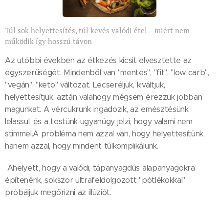
Túl sok helyettesítés, túl kevés valódi étel – miért nem
működik így hosszú távon
Az utóbbi években az étkezés kicsit elvesztette az
egyszerűségét. Mindenből van "mentes", "fit", "low carb",
"vegán", "keto" változat. Lecseréljük, kiváltjuk,
helyettesítjük, aztán valahogy mégsem érezzük jobban
magunkat. A vércukrunk ingadozik, az emésztésünk
lelassul, és a testünk ugyanúgy jelzi, hogy valami nem
stimmel.A probléma nem azzal van, hogy helyettesítünk,
hanem azzal, hogy mindent túlkomplikálunk.
Ahelyett, hogy a valódi, tápanyagdús alapanyagokra
építenénk, sokszor ultrafeldolgozott "pótlékokkal"
próbáljuk megőrizni az illúziót.