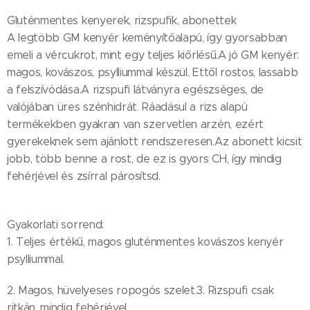
Gluténmentes kenyerek, rizspufik, abonettek
A legtöbb GM kenyér keményítőalapú, így gyorsabban
emeli a vércukrot, mint egy teljes kiőrlésű.A jó GM kenyér:
magos, kovászos, psylliummal készül. Ettől rostos, lassabb
a felszívódása.A rizspufi látványra egészséges, de
valójában üres szénhidrát. Ráadásul a rizs alapú
termékekben gyakran van szervetlen arzén, ezért
gyerekeknek sem ajánlott rendszeresen.Az abonett kicsit
jobb, több benne a rost, de ez is gyors CH, így mindig
fehérjével és zsírral párosítsd.
Gyakorlati sorrend:
1. Teljes értékű, magos gluténmentes kovászos kenyér
psylliummal.
2. Magos, hüvelyeses ropogós szelet.3. Rizspufi csak
ritkán, mindig fehérjével.