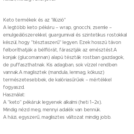
Keto termékek és az "illúzió"
A legtöbb keto pékáru – wrap, gnocchi, zsemle –
emulgeálószerekkel, guargumival és szintetikus rostokkal
készül, hogy "tésztaszerű" legyen. Ezek hosszú távon
felboríthatják a bélflórát, fárasztják az emésztést.A
konjak (glucomannan) alapú tészták rostban gazdagok,
de puffaszthatnak. Kis adagban, sok vízzel rendben
vannak.A maglisztek (mandula, lenmag, kókusz)
természetesebbek, de kalóriasűrűek – mértékkel
fogyaszd.
Használat:
A "keto" pékáruk legyenek alkalmi (heti 1–2x).
Mindig nézd meg, mennyi adalék van bennük.
A házi, egyszerű, maglisztes változat mindig jobb.