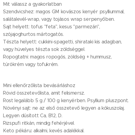
Mit válassz a gyakorlatban
Szendvicshez: magos GM kovászos kenyér psylliummal,
salátalevél-wrap, vagy tojásos wrap serpenyőben.
Sajt helyett: tofus "feta", kesus "parmezán",
szójajoghurtos mártogatós.
Tészta helyett: cukkini-spagetti, shirataki kis adagban,
vagy hüvelyes tészta sok zöldséggel.
Ropogtatni: magos ropogós, zöldség + hummusz,
túrókrém vagy tofukrém.
Mini ellenőrzőlista bevásárláshoz
Rövid összetevőlista, amit felismersz.
Rost legalább 5 g / 100 g kenyérben. Psyllium pluszpont.
Növényi sajt: ne az első összetevő legyen a kókuszolaj.
Legyen dúsított Ca, B12, D.
Rizspufi ritkán, mindig fehérjével.
Keto pékáru: alkalmi, kevés adalékkal.