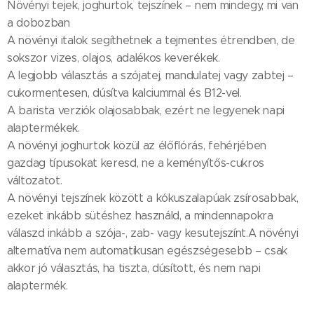
Növényi tejek, joghurtok, tejszínek – nem mindegy, mi van
a dobozban
A növényi italok segíthetnek a tejmentes étrendben, de
sokszor vizes, olajos, adalékos keverékek.
A legjobb választás a szójatej, mandulatej vagy zabtej –
cukormentesen, dúsítva kalciummal és B12-vel.
A barista verziók olajosabbak, ezért ne legyenek napi
alaptermékek.
A növényi joghurtok közül az élőflórás, fehérjében
gazdag típusokat keresd, ne a keményítős-cukros
változatot.
A növényi tejszínek között a kókuszalapúak zsírosabbak,
ezeket inkább sütéshez használd, a mindennapokra
válaszd inkább a szója-, zab- vagy kesutejszínt.A növényi
alternatíva nem automatikusan egészségesebb – csak
akkor jó választás, ha tiszta, dúsított, és nem napi
alaptermék.