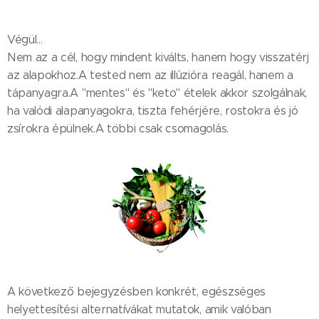
Végül...
Nem az a cél, hogy mindent kiválts, hanem hogy visszatérj
az alapokhoz.A tested nem az illúzióra reagál, hanem a
tápanyagra.A "mentes" és "keto" ételek akkor szolgálnak,
ha valódi alapanyagokra, tiszta fehérjére, rostokra és jó
zsírokra épülnek.A többi csak csomagolás.
A következő bejegyzésben konkrét, egészséges
helyettesítési alternatívákat mutatok, amik valóban