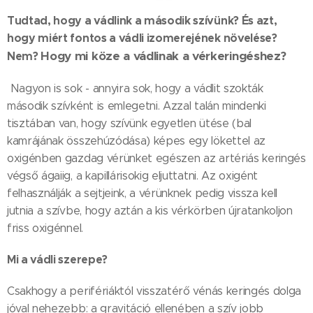
Tudtad, hogy a vádlink a második szívünk? És azt,
hogy miért fontos a vádli izomerejének növelése?
Hogy mi köze a vádlinak a vérkeringéshez?
Nem?
Nagyon is sok - annyira sok, hogy a vádlit szokták
második szívként is emlegetni. Azzal talán mindenki
tisztában van, hogy szívünk egyetlen ütése (bal
kamrájának összehúzódása) képes egy lökettel az
oxigénben gazdag vérünket egészen az artériás keringés
végső ágaiig, a kapillárisokig eljuttatni. Az oxigént
felhasználják a sejtjeink, a vérünknek pedig vissza kell
jutnia a szívbe, hogy aztán a kis vérkörben újratankoljon
friss oxigénnel.
Mi a vádli szerepe?
Csakhogy a perifériáktól visszatérő vénás keringés dolga
jóval nehezebb: a gravitáció ellenében a szív jobb