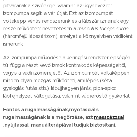
pitvarának a szívóereje, valamint az úgynevezett
izompumpa segíti a vér útját. Ezt az izompumpát
voltaképp vénás rendszerünk és a lábszár izmainak egy
része működteti: nevezetesen a
musculus triceps surae
(háromfejű lábszárizom), amelyet a köznyelvben vádliként
ismerünk.
Az izompumpa működése a keringési rendszer épségén
túl függ a részt vevő izmok kontrakciós képességeitől,
vagyis a vádli izomerejétől. Az izompumpát voltaképpen
minden olyan mozgás működteti, ami lépés (séta,
gyaloglás futás stb.), lábujjhegyen járás, pipa-spicc
lábfejhelyzet váltogatása, valamint vádlierősítő gyakorlat.
Fontos a rugalmasságának,myofasciális
rugalmasságának is a megőrzése, ezt
masszázzsal
,nyújtással, manuálterápiával tudjuk biztosítani.