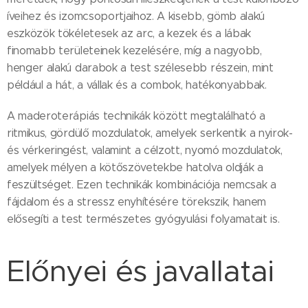
íveihez és izomcsoportjaihoz. A kisebb, gömb alakú
eszközök tökéletesek az arc, a kezek és a lábak
finomabb területeinek kezelésére, míg a nagyobb,
henger alakú darabok a test szélesebb részein, mint
például a hát, a vállak és a combok, hatékonyabbak.
A maderoterápiás technikák között megtalálható a
ritmikus, gördülő mozdulatok, amelyek serkentik a nyirok-
és vérkeringést, valamint a célzott, nyomó mozdulatok,
amelyek mélyen a kötőszövetekbe hatolva oldják a
feszültséget. Ezen technikák kombinációja nemcsak a
fájdalom és a stressz enyhítésére törekszik, hanem
elősegíti a test természetes gyógyulási folyamatait is.
Előnyei és javallatai