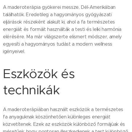
A maderoterápia gyökerei messze, Dél-Amerikában
találhatók. Eredetileg a hagyományos gyógyászati
eljárások részeként alakult ki, ahol a fa természetes
energiáit és formáit használták a testi és lelki harmónia
elérésére. Ma már világszerte elismert módszer, amely
egyesíti a hagyományos tudást a modern wellness
igényeivel.
Eszközök és
technikák
A maderoterápiában használt eszközök a természetes
fa anyaguknak köszönhetően különleges energiát
közvetítenek. Ezek az eszközök különböző formájúak és
méretűek, hogy pontosan illeszkedjenek a test különböző