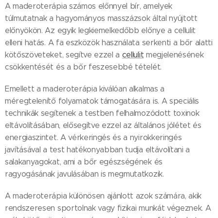
A maderoterápia számos előnnyel bír, amelyek
túlmutatnak a hagyományos masszázsok által nyújtott
előnyökön. Az egyik legkiemelkedőbb előnye a cellulit
elleni hatás. A fa eszközök használata serkenti a bőr alatti
kötőszöveteket, segítve ezzel a
cellulit
megjelenésének
csökkentését és a bőr feszesebbé tételét.
Emellett a maderoterápia kiválóan alkalmas a
méregtelenítő folyamatok támogatására is. A speciális
technikák segítenek a testben felhalmozódott toxinok
eltávolításában, elősegítve ezzel az általános jólétet és
energiaszintet. A vérkeringés és a nyirokkeringés
javításával a test hatékonyabban tudja eltávolítani a
salakanyagokat, ami a bőr egészségének és
ragyogásának javulásában is megmutatkozik.
A maderoterápia különösen ajánlott azok számára, akik
rendszeresen sportolnak vagy fizikai munkát végeznek. A