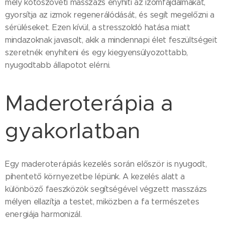
mély kötőszöveti masszázs enyhíti az izomfájdalmakat,
gyorsítja az izmok regenerálódását, és segít megelőzni a
sérüléseket. Ezen kívül, a stresszoldó hatása miatt
mindazoknak javasolt, akik a mindennapi élet feszültségeit
szeretnék enyhíteni és egy kiegyensúlyozottabb,
nyugodtabb állapotot elérni.
Maderoterápia a
gyakorlatban
Egy maderoterápiás kezelés során először is nyugodt,
pihentető környezetbe lépünk. A kezelés alatt a
különböző faeszközök segítségével végzett masszázs
mélyen ellazítja a testet, miközben a fa természetes
energiája harmonizál.