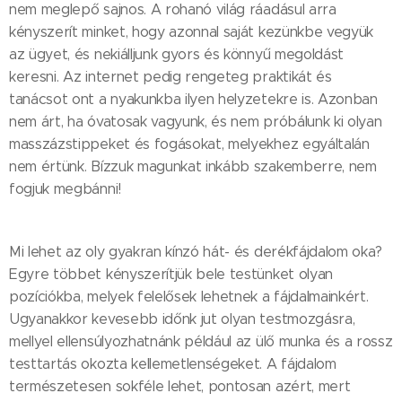
nem meglepő sajnos. A rohanó világ ráadásul arra
kényszerít minket, hogy azonnal saját kezünkbe vegyük
az ügyet, és nekiálljunk gyors és könnyű megoldást
keresni. Az internet pedig rengeteg praktikát és
tanácsot ont a nyakunkba ilyen helyzetekre is. Azonban
nem árt, ha óvatosak vagyunk, és nem próbálunk ki olyan
masszázstippeket és fogásokat, melyekhez egyáltalán
nem értünk. Bízzuk magunkat inkább szakemberre, nem
fogjuk megbánni!
Mi lehet az oly gyakran kínzó hát- és derékfájdalom oka?
Egyre többet kényszerítjük bele testünket olyan
pozíciókba, melyek felelősek lehetnek a fájdalmainkért.
Ugyanakkor kevesebb időnk jut olyan testmozgásra,
mellyel ellensúlyozhatnánk például az ülő munka és a rossz
testtartás okozta kellemetlenségeket. A fájdalom
természetesen sokféle lehet, pontosan azért, mert