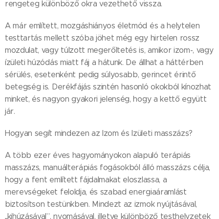
rengeteg különböző okra vezethető vissza.
A már említett, mozgáshiányos életmód és a helytelen
testtartás mellett szóba jöhet még egy hirtelen rossz
mozdulat, vagy túlzott megerőltetés is, amikor izom-, vagy
ízületi húzódás miatt fáj a hátunk. De állhat a háttérben
sérülés, esetenként pedig súlyosabb, gerincet érintő
betegség is. Derékfájás szintén hasonló okokból kínozhat
minket, és nagyon gyakori jelenség, hogy a kettő együtt
jár.
Hogyan segít mindezen az Izom és Izületi masszázs?
A több ezer éves hagyományokon alapuló terápiás
masszázs, manuálterápiás fogásokból álló masszázs célja,
hogy a fent említett fájdalmakat eloszlassa, a
merevségeket feloldja, és szabad energiaáramlást
biztosítson testünkben. Mindezt az izmok nyújtásával,
„kihúzásával”, nyomásával, illetve különböző testhelyzetek