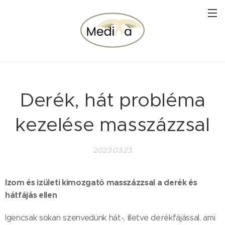
Derék, hát probléma
kezelése masszázzsal
2023.03.23
Izom és izületi kimozgató masszázzsal a derék és
hátfájás ellen
Igencsak sokan szenvedünk hát-, illetve derékfájással, ami