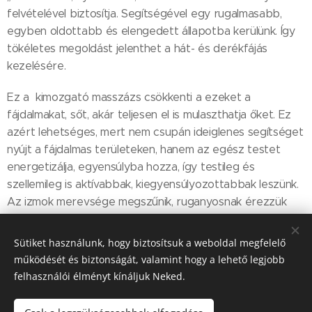
felvételével biztosítja. Segítségével egy rugalmasabb,
egyben oldottabb és elengedett állapotba kerülünk. Így
tökéletes megoldást jelenthet a hát- és derékfájás
kezelésére.
Ez a kimozgató masszázs csökkenti a ezeket a
fájdalmakat, sőt, akár teljesen el is mulaszthatja őket. Ez
azért lehetséges, mert nem csupán ideiglenes segítséget
nyújt a fájdalmas területeken, hanem az egész testet
energetizálja, egyensúlyba hozza, így testileg és
szellemileg is aktívabbak, kiegyensúlyozottabbak leszünk.
Az izmok merevsége megszűnik, ruganyosnak érezzük
magunkat utána és könnyedebb lesz a mozgásunk is.
Sütiket használunk, hogy biztosítsuk a weboldal megfelelő
működését és biztonságát, valamint hogy a lehető legjobb
Share
felhasználói élményt kínáljuk Neked.